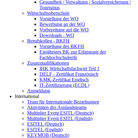
Gesundheit / Verwaltung / Sozialversicherung /
Tourismus
Wirtschaftsoberschule
Vorstellung der WO
Bewerbung an der WO
Vorbereitung auf die WO
Downloads - WO
Berufskolleg - BKFH
Vorstellung des BKFH
Einjähriges BK zur Erlangung der
Fachhochschulreife
Zusatzqualifikationen
IHK Wirtschaftsfachwirt Teil 1
DELF - Zertifikat Französisch
KMK-Zertifikat Englisch
IT-Zertifizierung (ECDL)
Anmeldung
International
Team für Internationale Beziehungen
Aktivitäten des Auslandsteams
Multiplier Event ESITL (Deutsch)
Multiplier Event ESITL (English)
ESITEL (Deutsch)
ESITEL (English)
KEYMOB (Deutsch)