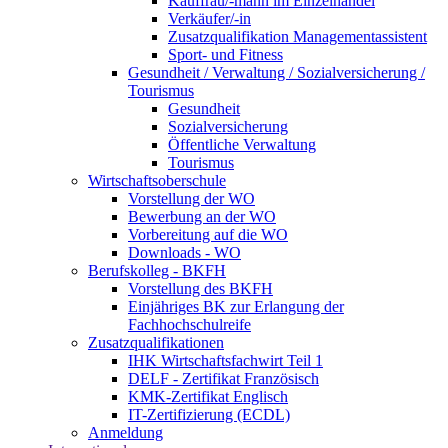
Kauffrau/-mann im Einzelhandel
Verkäufer/-in
Zusatzqualifikation Managementassistent
Sport- und Fitness
Gesundheit / Verwaltung / Sozialversicherung /
Tourismus
Gesundheit
Sozialversicherung
Öffentliche Verwaltung
Tourismus
Wirtschaftsoberschule
Vorstellung der WO
Bewerbung an der WO
Vorbereitung auf die WO
Downloads - WO
Berufskolleg - BKFH
Vorstellung des BKFH
Einjähriges BK zur Erlangung der
Fachhochschulreife
Zusatzqualifikationen
IHK Wirtschaftsfachwirt Teil 1
DELF - Zertifikat Französisch
KMK-Zertifikat Englisch
IT-Zertifizierung (ECDL)
Anmeldung