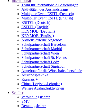
International
Team für Internationale Beziehungen
Aktivitäten des Auslandsteams
Multiplier Event ESITL (Deutsch)
Multiplier Event ESITL (English)
ESITEL (Deutsch)
ESITEL (English)
KEYMOB (Deutsch)
KEYMOB (English)
Aktuelle externe Angebote
Schulpartnerschaft Barcelona
Schulpartnerschaft Madrid
Schulpartnerschaft Wien
Schulpartnerschaft St. Helens
Schulpartnerschaft Lodz
Schulpartnerschaft Singapur
Angebote für die Wirtschaftsoberschule
Auslandspraktika
Erasmus +
China (Logistik-Lehrplan)
Weitere Auslandsaktivitäten
Schüler
Verbindungslehrer
SMV
Beratungslehrer