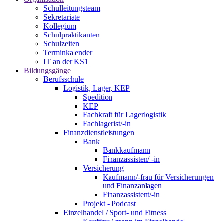
Schulleitungsteam
Sekretariate
Kollegium
Schulpraktikanten
Schulzeiten
Terminkalender
IT an der KS1
Bildungsgänge
Berufsschule
Logistik, Lager, KEP
Spedition
KEP
Fachkraft für Lagerlogistik
Fachlagerist/-in
Finanzdienstleistungen
Bank
Bankkaufmann
Finanzassisten/ -in
Versicherung
Kaufmann/-frau für Versicherungen
und Finanzanlagen
Finanzassistent/-in
Projekt - Podcast
Einzelhandel / Sport- und Fitness