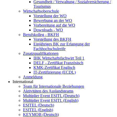
Gesundheit / Verwaltung / Sozialversicherung /
Tourismus
Wirtschaftsoberschule
Vorstellung der WO
Bewerbung an der WO
Vorbereitung auf die WO
Downloads - WO
Berufskolleg - BKFH
Vorstellung des BKFH
Einjähriges BK zur Erlangung der
Fachhochschulreife
Zusatzqualifikationen
IHK Wirtschaftsfachwirt Teil 1
DELF - Zertifikat Französisch
KMK-Zertifikat Englisch
IT-Zertifizierung (ECDL)
Anmeldung
International
Team für Internationale Beziehungen
Aktivitäten des Auslandsteams
Multiplier Event ESITL (Deutsch)
Multiplier Event ESITL (English)
ESITEL (Deutsch)
ESITEL (English)
KEYMOB (Deutsch)