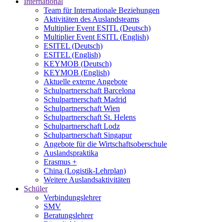
International
Team für Internationale Beziehungen
Aktivitäten des Auslandsteams
Multiplier Event ESITL (Deutsch)
Multiplier Event ESITL (English)
ESITEL (Deutsch)
ESITEL (English)
KEYMOB (Deutsch)
KEYMOB (English)
Aktuelle externe Angebote
Schulpartnerschaft Barcelona
Schulpartnerschaft Madrid
Schulpartnerschaft Wien
Schulpartnerschaft St. Helens
Schulpartnerschaft Lodz
Schulpartnerschaft Singapur
Angebote für die Wirtschaftsoberschule
Auslandspraktika
Erasmus +
China (Logistik-Lehrplan)
Weitere Auslandsaktivitäten
Schüler
Verbindungslehrer
SMV
Beratungslehrer