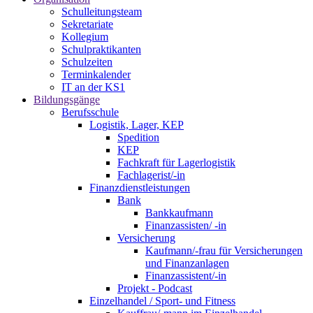
Schulleitungsteam
Sekretariate
Kollegium
Schulpraktikanten
Schulzeiten
Terminkalender
IT an der KS1
Bildungsgänge
Berufsschule
Logistik, Lager, KEP
Spedition
KEP
Fachkraft für Lagerlogistik
Fachlagerist/-in
Finanzdienstleistungen
Bank
Bankkaufmann
Finanzassisten/ -in
Versicherung
Kaufmann/-frau für Versicherungen
und Finanzanlagen
Finanzassistent/-in
Projekt - Podcast
Einzelhandel / Sport- und Fitness