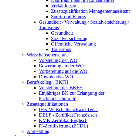
Kauffrau/-mann im Einzelhandel
Verkäufer/-in
Zusatzqualifikation Managementassistent
Sport- und Fitness
Gesundheit / Verwaltung / Sozialversicherung /
Tourismus
Gesundheit
Sozialversicherung
Öffentliche Verwaltung
Tourismus
Wirtschaftsoberschule
Vorstellung der WO
Bewerbung an der WO
Vorbereitung auf die WO
Downloads - WO
Berufskolleg - BKFH
Vorstellung des BKFH
Einjähriges BK zur Erlangung der
Fachhochschulreife
Zusatzqualifikationen
IHK Wirtschaftsfachwirt Teil 1
DELF - Zertifikat Französisch
KMK-Zertifikat Englisch
IT-Zertifizierung (ECDL)
Anmeldung