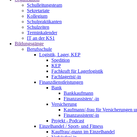
Schulleitungsteam
Sekretariate
Kollegium
Schulpraktikanten
Schulzeiten
Terminkalender
IT an der KS1
Bildungsgänge
Berufsschule
Logistik, Lager, KEP
Spedition
KEP
Fachkraft für Lagerlogistik
Fachlagerist/-in
Finanzdienstleistungen
Bank
Bankkaufmann
Finanzassisten/ -in
Versicherung
Kaufmann/-frau für Versicherungen u
Finanzassistent/-in
Projekt - Podcast
Einzelhandel / Sport- und Fitness
Kauffrau/-mann im Einzelhandel