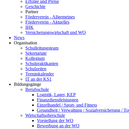
Erfolge und Preise
Geschichte
Partner
Förderverein - Allgemeines
Förderverein - Aktuelles
IHK
Versicherungswirtschaft und WO
News
Organisation
Schulleitungsteam
Sekretariate
Kollegium
Schulpraktikanten
Schulzeiten
Terminkalender
IT an der KS1
Bildungsgänge
Berufsschule
Logistik, Lager, KEP
Finanzdienstleistungen
Einzelhandel / Sport- und Fitness
Gesundheit / Verwaltung / Sozialversicherung / T
Wirtschaftsoberschule
Vorstellung der WO
Bewerbung an der WO