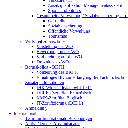
Verkäufer/-in
Zusatzqualifikation Managementassistent
Sport- und Fitness
Gesundheit / Verwaltung / Sozialversicherung / T
Gesundheit
Sozialversicherung
Öffentliche Verwaltung
Tourismus
Wirtschaftsoberschule
Vorstellung der WO
Bewerbung an der WO
Vorbereitung auf die WO
Downloads - WO
Berufskolleg - BKFH
Vorstellung des BKFH
Einjähriges BK zur Erlangung der Fachhochschulr
Zusatzqualifikationen
IHK Wirtschaftsfachwirt Teil 1
DELF - Zertifikat Französisch
KMK-Zertifikat Englisch
IT-Zertifizierung (ECDL)
Anmeldung
International
Team für Internationale Beziehungen
Aktivitäten des Auslandsteams