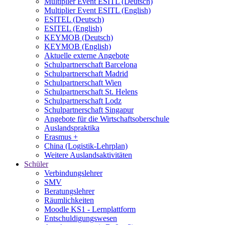
Multiplier Event ESITL (Deutsch)
Multiplier Event ESITL (English)
ESITEL (Deutsch)
ESITEL (English)
KEYMOB (Deutsch)
KEYMOB (English)
Aktuelle externe Angebote
Schulpartnerschaft Barcelona
Schulpartnerschaft Madrid
Schulpartnerschaft Wien
Schulpartnerschaft St. Helens
Schulpartnerschaft Lodz
Schulpartnerschaft Singapur
Angebote für die Wirtschaftsoberschule
Auslandspraktika
Erasmus +
China (Logistik-Lehrplan)
Weitere Auslandsaktivitäten
Schüler
Verbindungslehrer
SMV
Beratungslehrer
Räumlichkeiten
Moodle KS1 - Lernplattform
Entschuldigungswesen