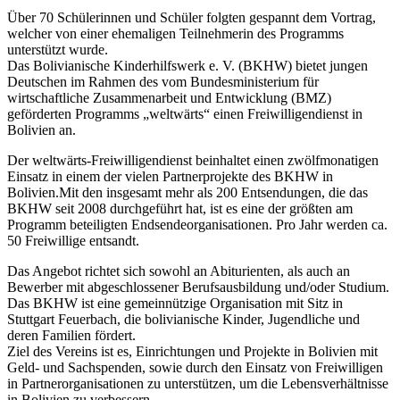
Über 70 Schülerinnen und Schüler folgten gespannt dem Vortrag,
welcher von einer ehemaligen Teilnehmerin des Programms
unterstützt wurde.
Das Bolivianische Kinderhilfswerk e. V. (BKHW) bietet jungen
Deutschen im Rahmen des vom Bundesministerium für
wirtschaftliche Zusammenarbeit und Entwicklung (BMZ)
geförderten Programms „weltwärts“ einen Freiwilligendienst in
Bolivien an.
Der weltwärts-Freiwilligendienst beinhaltet einen zwölfmonatigen
Einsatz in einem der vielen Partnerprojekte des BKHW in
Bolivien.Mit den insgesamt mehr als 200 Entsendungen, die das
BKHW seit 2008 durchgeführt hat, ist es eine der größten am
Programm beteiligten Endsendeorganisationen. Pro Jahr werden ca.
50 Freiwillige entsandt.
Das Angebot richtet sich sowohl an Abiturienten, als auch an
Bewerber mit abgeschlossener Berufsausbildung und/oder Studium.
Das BKHW ist eine gemeinnützige Organisation mit Sitz in
Stuttgart Feuerbach, die bolivianische Kinder, Jugendliche und
deren Familien fördert.
Ziel des Vereins ist es, Einrichtungen und Projekte in Bolivien mit
Geld- und Sachspenden, sowie durch den Einsatz von Freiwilligen
in Partnerorganisationen zu unterstützen, um die Lebensverhältnisse
in Bolivien zu verbessern.