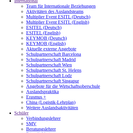
International
Team für Internationale Beziehungen
Aktivitäten des Auslandsteams
Multiplier Event ESITL (Deutsch)
Multiplier Event ESITL (English)
ESITEL (Deutsch)
ESITEL (English)
KEYMOB (Deutsch)
KEYMOB (English)
Aktuelle externe Angebote
Schulpartnerschaft Barcelona
Schulpartnerschaft Madrid
Schulpartnerschaft Wien
Schulpartnerschaft St. Helens
Schulpartnerschaft Lodz
Schulpartnerschaft Singapur
Angebote für die Wirtschaftsoberschule
Auslandspraktika
Erasmus +
China (Logistik-Lehrplan)
Weitere Auslandsaktivitäten
Schüler
Verbindungslehrer
SMV
Beratungslehrer