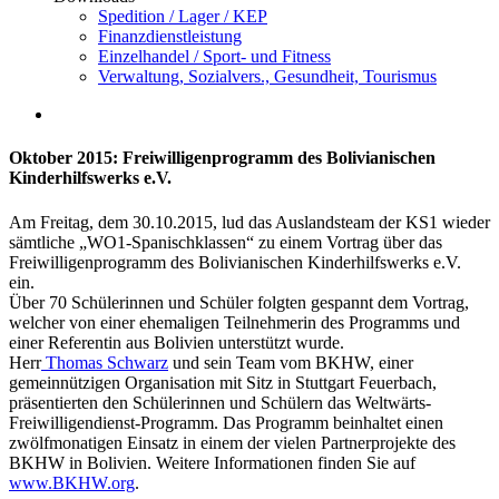
Spedition / Lager / KEP
Finanzdienstleistung
Einzelhandel / Sport- und Fitness
Verwaltung, Sozialvers., Gesundheit, Tourismus
Oktober 2015: Freiwilligenprogramm des Bolivianischen
Kinderhilfswerks e.V.
Am Freitag, dem 30.10.2015, lud das Auslandsteam der KS1 wieder
sämtliche „WO1-Spanischklassen“ zu einem Vortrag über das
Freiwilligenprogramm des Bolivianischen Kinderhilfswerks e.V.
ein.
Über 70 Schülerinnen und Schüler folgten gespannt dem Vortrag,
welcher von einer ehemaligen Teilnehmerin des Programms und
einer Referentin aus Bolivien unterstützt wurde.
Herr
Thomas Schwarz
und sein Team vom BKHW, einer
gemeinnützigen Organisation mit Sitz in Stuttgart Feuerbach,
präsentierten den Schülerinnen und Schülern das Weltwärts-
Freiwilligendienst-Programm. Das Programm beinhaltet einen
zwölfmonatigen Einsatz in einem der vielen Partnerprojekte des
BKHW in Bolivien. Weitere Informationen finden Sie auf
www.BKHW.org
.