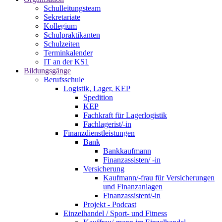
Schulleitungsteam
Sekretariate
Kollegium
Schulpraktikanten
Schulzeiten
Terminkalender
IT an der KS1
Bildungsgänge
Berufsschule
Logistik, Lager, KEP
Spedition
KEP
Fachkraft für Lagerlogistik
Fachlagerist/-in
Finanzdienstleistungen
Bank
Bankkaufmann
Finanzassisten/ -in
Versicherung
Kaufmann/-frau für Versicherungen
und Finanzanlagen
Finanzassistent/-in
Projekt - Podcast
Einzelhandel / Sport- und Fitness