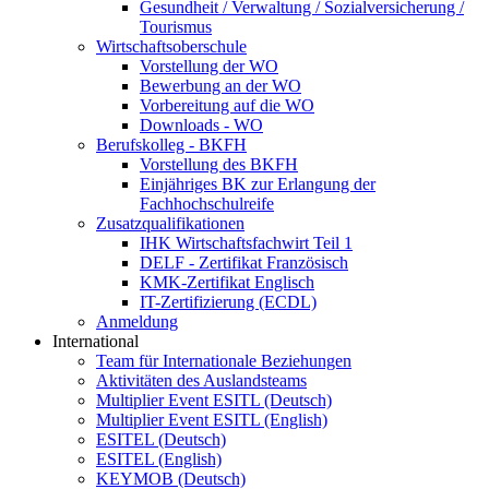
Gesundheit / Verwaltung / Sozialversicherung /
Tourismus
Wirtschaftsoberschule
Vorstellung der WO
Bewerbung an der WO
Vorbereitung auf die WO
Downloads - WO
Berufskolleg - BKFH
Vorstellung des BKFH
Einjähriges BK zur Erlangung der
Fachhochschulreife
Zusatzqualifikationen
IHK Wirtschaftsfachwirt Teil 1
DELF - Zertifikat Französisch
KMK-Zertifikat Englisch
IT-Zertifizierung (ECDL)
Anmeldung
International
Team für Internationale Beziehungen
Aktivitäten des Auslandsteams
Multiplier Event ESITL (Deutsch)
Multiplier Event ESITL (English)
ESITEL (Deutsch)
ESITEL (English)
KEYMOB (Deutsch)