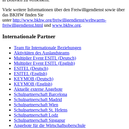
Viele weitere Informationen über den Freiwilligendienst sowie über
das BKHW finden Sie
unter
http://www.bkhw.org/freiwilligendienst/weltwaerts-
freiwilligendienst.html
und
www.bkhw.org
.
Internationale Partner
Team für Internationale Beziehungen
Aktivitäten des Auslandsteams
Multiplier Event ESITL (Deutsch)
Multiplier Event ESITL (English)
ESITEL (Deutsch)
ESITEL (English)
KEYMOB (Deutsch)
KEYMOB (English)
Aktuelle externe Angebote
Schulpartnerschaft Barcelona
Schulpartnerschaft Madrid
Schulpartnerschaft Wien
Schulpartnerschaft St. Helens
Schulpartnerschaft Lodz
Schulpartnerschaft Singapur
Angebote für die Wirtschaftsoberschule