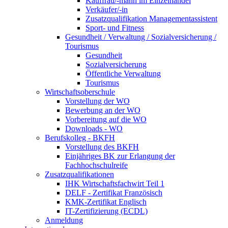
Kauffrau/-mann im Einzelhandel
Verkäufer/-in
Zusatzqualifikation Managementassistent
Sport- und Fitness
Gesundheit / Verwaltung / Sozialversicherung /
Tourismus
Gesundheit
Sozialversicherung
Öffentliche Verwaltung
Tourismus
Wirtschaftsoberschule
Vorstellung der WO
Bewerbung an der WO
Vorbereitung auf die WO
Downloads - WO
Berufskolleg - BKFH
Vorstellung des BKFH
Einjähriges BK zur Erlangung der
Fachhochschulreife
Zusatzqualifikationen
IHK Wirtschaftsfachwirt Teil 1
DELF - Zertifikat Französisch
KMK-Zertifikat Englisch
IT-Zertifizierung (ECDL)
Anmeldung