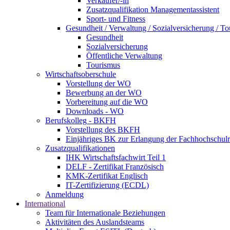
Verkäufer/-in
Zusatzqualifikation Managementassistent
Sport- und Fitness
Gesundheit / Verwaltung / Sozialversicherung / T
Gesundheit
Sozialversicherung
Öffentliche Verwaltung
Tourismus
Wirtschaftsoberschule
Vorstellung der WO
Bewerbung an der WO
Vorbereitung auf die WO
Downloads - WO
Berufskolleg - BKFH
Vorstellung des BKFH
Einjähriges BK zur Erlangung der Fachhochschulr
Zusatzqualifikationen
IHK Wirtschaftsfachwirt Teil 1
DELF - Zertifikat Französisch
KMK-Zertifikat Englisch
IT-Zertifizierung (ECDL)
Anmeldung
International
Team für Internationale Beziehungen
Aktivitäten des Auslandsteams