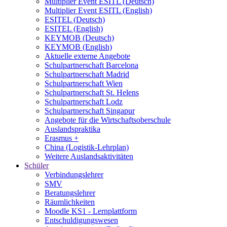
Multiplier Event ESITL (Deutsch)
Multiplier Event ESITL (English)
ESITEL (Deutsch)
ESITEL (English)
KEYMOB (Deutsch)
KEYMOB (English)
Aktuelle externe Angebote
Schulpartnerschaft Barcelona
Schulpartnerschaft Madrid
Schulpartnerschaft Wien
Schulpartnerschaft St. Helens
Schulpartnerschaft Lodz
Schulpartnerschaft Singapur
Angebote für die Wirtschaftsoberschule
Auslandspraktika
Erasmus +
China (Logistik-Lehrplan)
Weitere Auslandsaktivitäten
Schüler
Verbindungslehrer
SMV
Beratungslehrer
Räumlichkeiten
Moodle KS1 - Lernplattform
Entschuldigungswesen