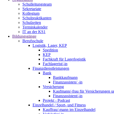
Schulleitungsteam
Sekretariate
Kollegium
Schulpraktikanten
Schulzeiten
Terminkalender
IT an der KS1
Bildungsgänge
Berufsschule
Logistik, Lager, KEP
Spedition
KEP
Fachkraft für Lagerlogistik
Fachlagerist/-in
Finanzdienstleistungen
Bank
Bankkaufmann
Finanzassisten/ -in
Versicherung
Kaufmann/-frau für Versicherungen u
Finanzassistent/-in
Projekt - Podcast
Einzelhandel / Sport- und Fitness
Kauffrau/-mann im Einzelhandel