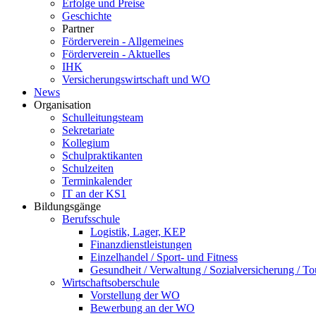
Erfolge und Preise
Geschichte
Partner
Förderverein - Allgemeines
Förderverein - Aktuelles
IHK
Versicherungswirtschaft und WO
News
Organisation
Schulleitungsteam
Sekretariate
Kollegium
Schulpraktikanten
Schulzeiten
Terminkalender
IT an der KS1
Bildungsgänge
Berufsschule
Logistik, Lager, KEP
Finanzdienstleistungen
Einzelhandel / Sport- und Fitness
Gesundheit / Verwaltung / Sozialversicherung / T
Wirtschaftsoberschule
Vorstellung der WO
Bewerbung an der WO