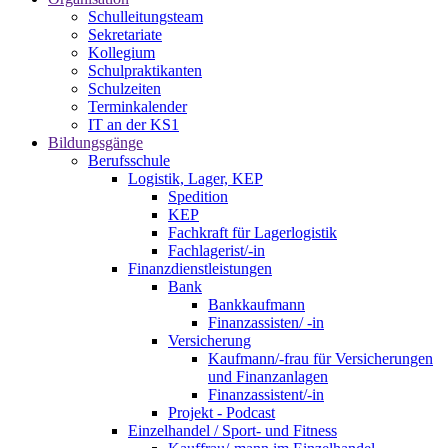
Schulleitungsteam
Sekretariate
Kollegium
Schulpraktikanten
Schulzeiten
Terminkalender
IT an der KS1
Bildungsgänge
Berufsschule
Logistik, Lager, KEP
Spedition
KEP
Fachkraft für Lagerlogistik
Fachlagerist/-in
Finanzdienstleistungen
Bank
Bankkaufmann
Finanzassisten/ -in
Versicherung
Kaufmann/-frau für Versicherungen
und Finanzanlagen
Finanzassistent/-in
Projekt - Podcast
Einzelhandel / Sport- und Fitness