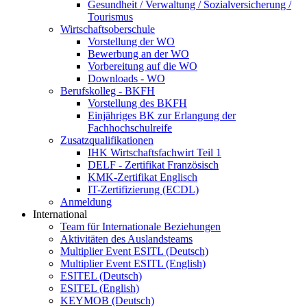
Gesundheit / Verwaltung / Sozialversicherung /
Tourismus
Wirtschaftsoberschule
Vorstellung der WO
Bewerbung an der WO
Vorbereitung auf die WO
Downloads - WO
Berufskolleg - BKFH
Vorstellung des BKFH
Einjähriges BK zur Erlangung der
Fachhochschulreife
Zusatzqualifikationen
IHK Wirtschaftsfachwirt Teil 1
DELF - Zertifikat Französisch
KMK-Zertifikat Englisch
IT-Zertifizierung (ECDL)
Anmeldung
International
Team für Internationale Beziehungen
Aktivitäten des Auslandsteams
Multiplier Event ESITL (Deutsch)
Multiplier Event ESITL (English)
ESITEL (Deutsch)
ESITEL (English)
KEYMOB (Deutsch)