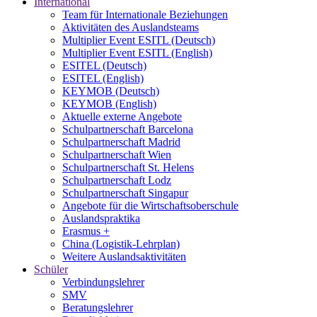
International
Team für Internationale Beziehungen
Aktivitäten des Auslandsteams
Multiplier Event ESITL (Deutsch)
Multiplier Event ESITL (English)
ESITEL (Deutsch)
ESITEL (English)
KEYMOB (Deutsch)
KEYMOB (English)
Aktuelle externe Angebote
Schulpartnerschaft Barcelona
Schulpartnerschaft Madrid
Schulpartnerschaft Wien
Schulpartnerschaft St. Helens
Schulpartnerschaft Lodz
Schulpartnerschaft Singapur
Angebote für die Wirtschaftsoberschule
Auslandspraktika
Erasmus +
China (Logistik-Lehrplan)
Weitere Auslandsaktivitäten
Schüler
Verbindungslehrer
SMV
Beratungslehrer