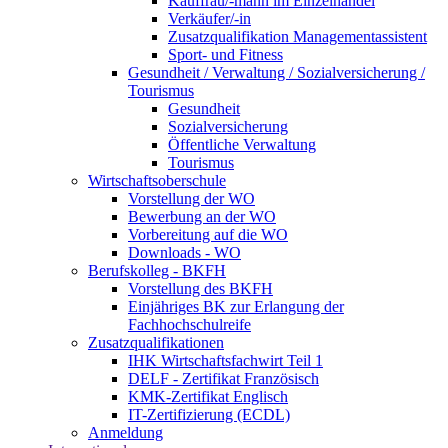
Kauffrau/-mann im Einzelhandel
Verkäufer/-in
Zusatzqualifikation Managementassistent
Sport- und Fitness
Gesundheit / Verwaltung / Sozialversicherung /
Tourismus
Gesundheit
Sozialversicherung
Öffentliche Verwaltung
Tourismus
Wirtschaftsoberschule
Vorstellung der WO
Bewerbung an der WO
Vorbereitung auf die WO
Downloads - WO
Berufskolleg - BKFH
Vorstellung des BKFH
Einjähriges BK zur Erlangung der
Fachhochschulreife
Zusatzqualifikationen
IHK Wirtschaftsfachwirt Teil 1
DELF - Zertifikat Französisch
KMK-Zertifikat Englisch
IT-Zertifizierung (ECDL)
Anmeldung