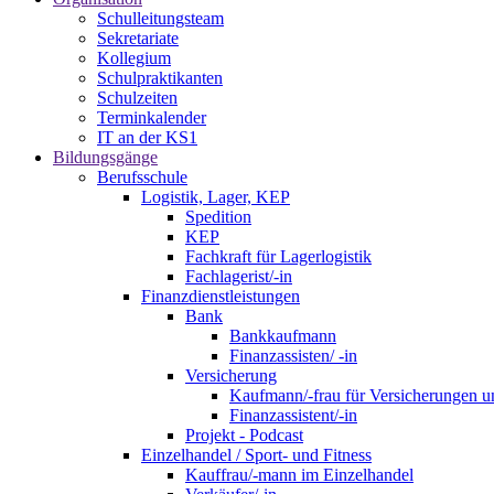
Schulleitungsteam
Sekretariate
Kollegium
Schulpraktikanten
Schulzeiten
Terminkalender
IT an der KS1
Bildungsgänge
Berufsschule
Logistik, Lager, KEP
Spedition
KEP
Fachkraft für Lagerlogistik
Fachlagerist/-in
Finanzdienstleistungen
Bank
Bankkaufmann
Finanzassisten/ -in
Versicherung
Kaufmann/-frau für Versicherungen u
Finanzassistent/-in
Projekt - Podcast
Einzelhandel / Sport- und Fitness
Kauffrau/-mann im Einzelhandel