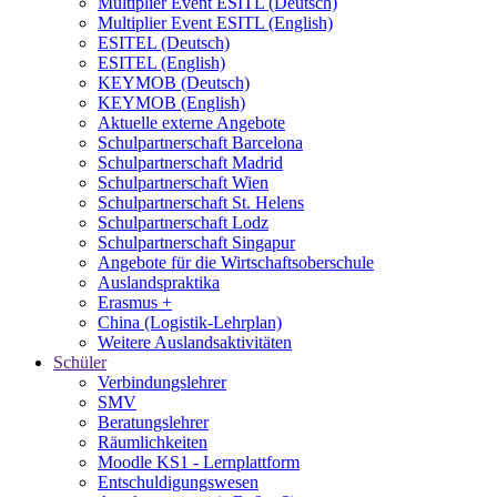
Multiplier Event ESITL (Deutsch)
Multiplier Event ESITL (English)
ESITEL (Deutsch)
ESITEL (English)
KEYMOB (Deutsch)
KEYMOB (English)
Aktuelle externe Angebote
Schulpartnerschaft Barcelona
Schulpartnerschaft Madrid
Schulpartnerschaft Wien
Schulpartnerschaft St. Helens
Schulpartnerschaft Lodz
Schulpartnerschaft Singapur
Angebote für die Wirtschaftsoberschule
Auslandspraktika
Erasmus +
China (Logistik-Lehrplan)
Weitere Auslandsaktivitäten
Schüler
Verbindungslehrer
SMV
Beratungslehrer
Räumlichkeiten
Moodle KS1 - Lernplattform
Entschuldigungswesen