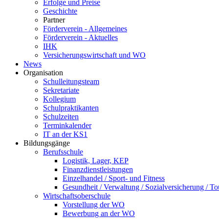
Erfolge und Preise
Geschichte
Partner
Förderverein - Allgemeines
Förderverein - Aktuelles
IHK
Versicherungswirtschaft und WO
News
Organisation
Schulleitungsteam
Sekretariate
Kollegium
Schulpraktikanten
Schulzeiten
Terminkalender
IT an der KS1
Bildungsgänge
Berufsschule
Logistik, Lager, KEP
Finanzdienstleistungen
Einzelhandel / Sport- und Fitness
Gesundheit / Verwaltung / Sozialversicherung / T
Wirtschaftsoberschule
Vorstellung der WO
Bewerbung an der WO