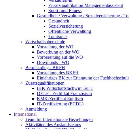
Verkäufer/-in
Zusatzqualifikation Managementassistent
Sport- und Fitness
Gesundheit / Verwaltung / Sozialversicherung / T
Gesundheit
Sozialversicherung
Öffentliche Verwaltung
Tourismus
Wirtschaftsoberschule
Vorstellung der WO
Bewerbung an der WO
Vorbereitung auf die WO
Downloads - WO
Berufskolleg - BKFH
Vorstellung des BKFH
Einjähriges BK zur Erlangung der Fachhochschulr
Zusatzqualifikationen
IHK Wirtschaftsfachwirt Teil 1
DELF - Zertifikat Französisch
KMK-Zertifikat Englisch
IT-Zertifizierung (ECDL)
Anmeldung
International
Team für Internationale Beziehungen
Aktivitäten des Auslandsteams